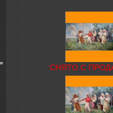
не
СНЯТО С ПРО