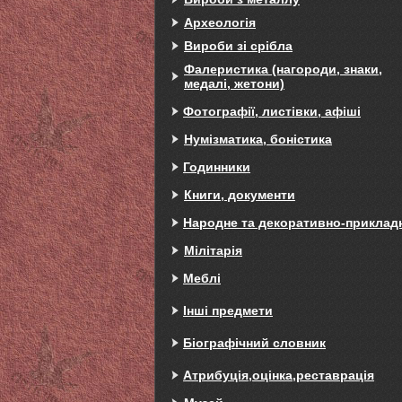
Археологія
Вироби зі срібла
Фалеристика (нагороди, знаки,
медалі, жетони)
Фотографії, листівки, афіші
Нумізматика, боністика
Годинники
Книги, документи
Народне та декоративно-приклад
Мілітарія
Меблі
Інші предмети
Біографічний словник
Атрибуція,оцінка,реставрація