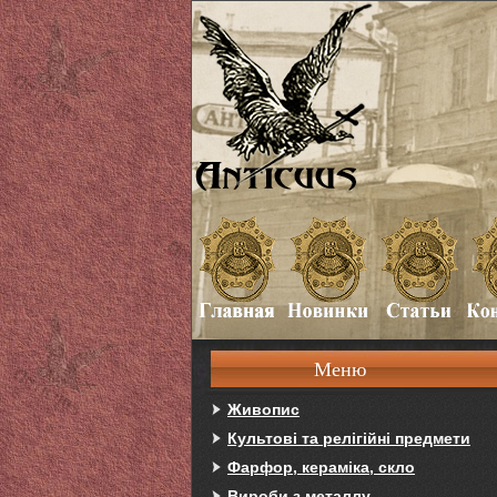
Меню
Живопис
Культові та релігійні предмети
Фарфор, кераміка, скло
Вироби з металлу