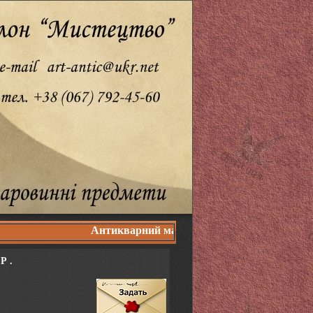
Антикварний магазин "Мистецтво" - продаж ант
Р .