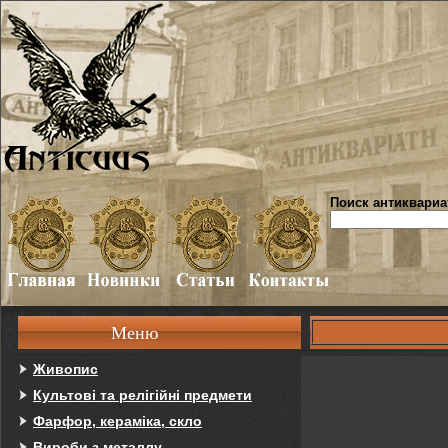
Поиск антиквариа
Меню
Живопис
Культові та релігійні предмети
Фарфор, кераміка, скло
Вироби з металлу