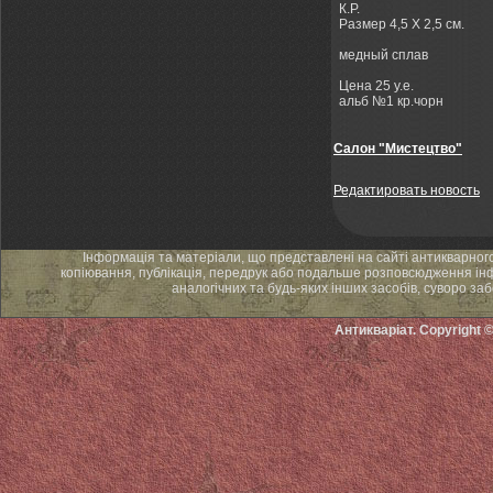
К.Р.
Размер 4,5 Х 2,5 см.
медный сплав
Цена 25 у.е.
альб №1 кр.чорн
Салон "Мистецтво"
Редактировать новость
Інформація та матеріали, що представлені на сайті антикварног
копіювання, публікація, передрук або подальше розповсюдження інф
аналогічних та будь-яких інших засобів, суворо за
Антикваріат. Copyright 