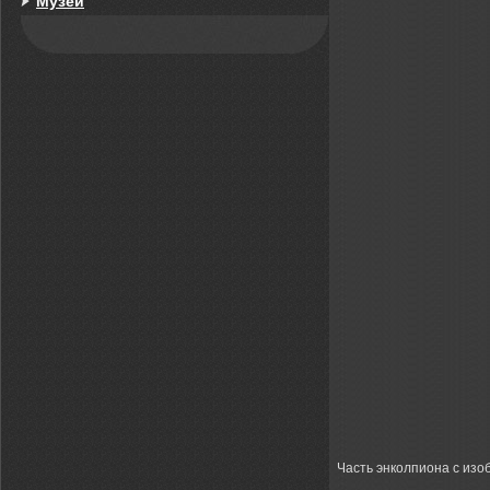
Музей
Часть энколпиона с из