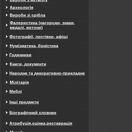
Археологія
Вироби зі срібла
Фалеристика (нагороди, знаки,
медалі, жетони)
Фотографії, листівки, афіші
Нумізматика, боністика
Годинники
Книги, документи
Народне та декоративно-прикладне
Мілітарія
Меблі
Інші предмети
Біографічний словник
Атрибуція,оцінка,реставрація