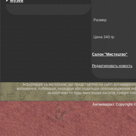
Музей
Размер
Цена 340 гр.
Салон "Мистецтво"
Редактировать новость
Інформація та матеріали, що представлені на сайті антикварног
копіювання, публікація, передрук або подальше розповсюдження інф
аналогічних та будь-яких інших засобів, суворо за
Антикваріат. Copyright 