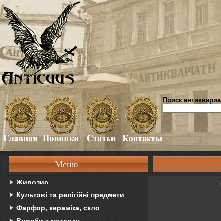
Поиск антиквариа
Меню
Живопис
Культові та релігійні предмети
Фарфор, кераміка, скло
Вироби з металлу