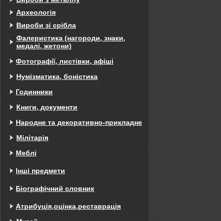
Археологія
Вироби зі срібла
Фалеристика (нагороди, знаки,
медалі, жетони)
Фотографії, листівки, афіші
Нумізматика, боністика
Годинники
Книги, документи
Народне та декоративно-прикладне
Мілітарія
Меблі
Інші предмети
Біографічний словник
Атрибуція,оцінка,реставрація