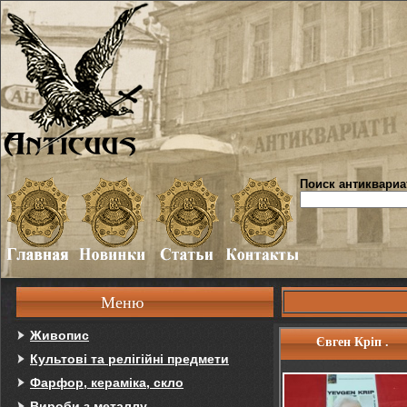
Поиск антиквариа
Меню
Живопис
Євген Кріп .
Культові та релігійні предмети
Фарфор, кераміка, скло
Вироби з металлу