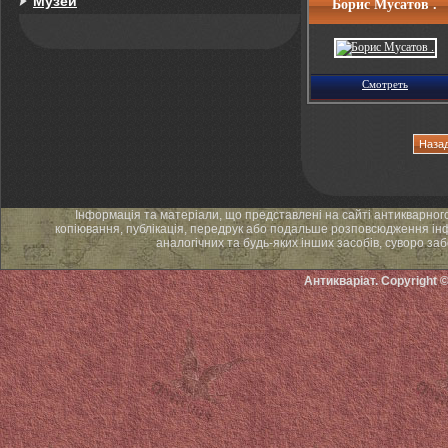
Музей
Борис Мусатов .
Смотреть
Наза
Інформація та матеріали, що представлені на сайті антикварног
копіювання, публікація, передрук або подальше розповсюдження інф
аналогічних та будь-яких інших засобів, суворо за
Антикваріат. Copyright 