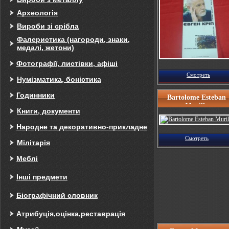
Археологія
Вироби зі срібла
Фалеристика (нагороди, знаки,
медалі, жетони)
Фотографії, листівки, афіші
Смотреть
Нумізматика, боністика
Годинники
Bartolome Esteban
Murillo
Книги, документи
Народне та декоративно-прикладне
Смотреть
Мілітарія
Меблі
Інші предмети
Біографічний словник
Атрибуція,оцінка,реставрація