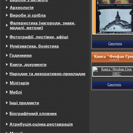
Археологія
Вироби зі срібла
Фалеристика (нагороди, знаки,
медалі, жетони)
Фотографії, листівки, афіші
Смотреть
Нумізматика, боністика
Годинники
Книга "Феофан Гре
1983"
Книги, документи
Народне та декоративно-прикладне
Мілітарія
Смотреть
Меблі
Інші предмети
Біографічний словник
Атрибуція,оцінка,реставрація