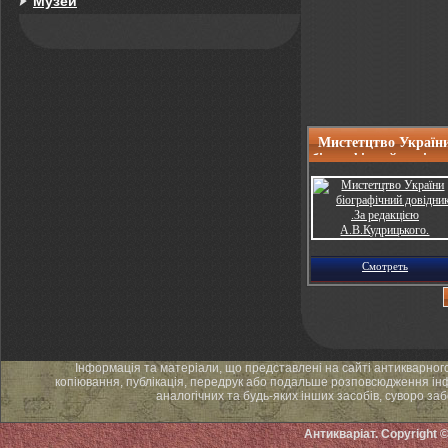
Музей
Мистетцтво Україн
біографічний довідн
.За редакцією
А.В.Кудрицького.
Смотреть
Інформація та матеріали, що представлені на сайті антикварног
копіювання, публікація, передрук або подальше розповсюдження інф
аналогічних та будь-яких інших засобів, суворо за
Антикваріат. Copyright 