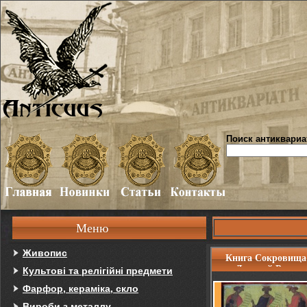
Поиск антиквариа
Меню
Живопис
Книга Сокровища
Древней Руси
Культові та релігійні предмети
Фарфор, кераміка, скло
Вироби з металлу